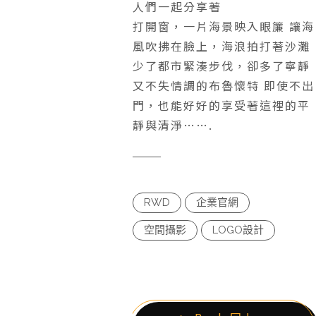
人們一起分享著
打開窗，一片海景映入眼簾 讓海
風吹拂在臉上，海浪拍打著沙灘
少了都市緊湊步伐，卻多了寧靜
又不失情調的布魯懷特 即使不出
門，也能好好的享受著這裡的平
靜與清淨…….
RWD
企業官網
空間攝影
LOGO設計