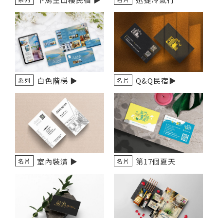
白色階梯 ▶
Q&Q民宿▶️
系列
名片
室內裝潢 ▶
第17個夏天
名片
名片