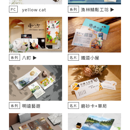
yellow cat
漁林鯖鬆工坊 ▶️
PC
系列
八町 ▶️
鐵道小屋
系列
名片
明遠藝遊
磨砂卡+單局
系列
名片