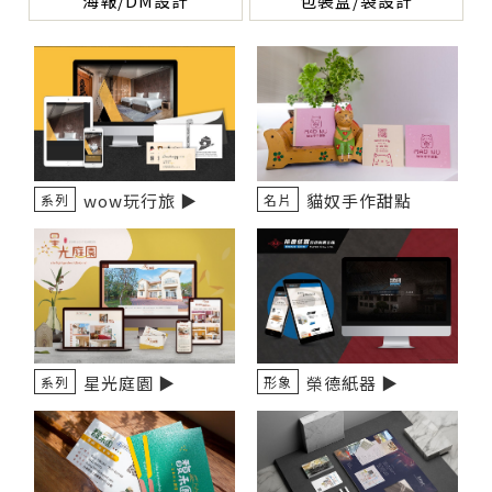
海報/DM設計
包裝盒/袋設計
wow玩行旅 ▶️
貓奴手作甜點
系列
名片
星光庭園 ▶️
榮德紙器 ▶️
系列
形象