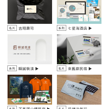
吉翔壽司
七星海酒店 ▶️
名片
系列
瞬誠裝潢 ▶️
來舊廍民宿 ▶
系列
名片
下馬望山樓民宿 ▶
迅捷冷氣行
系列
名片