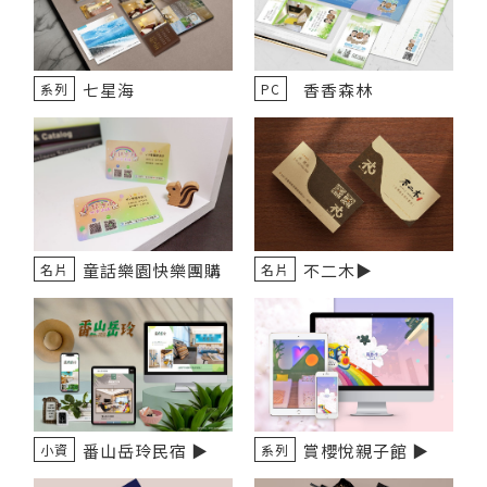
七星海
香香森林
系列
PC
童話樂園快樂團購
不二木▶️
名片
名片
番山岳玲民宿 ▶️
賞櫻悅親子館 ▶️
小資
系列