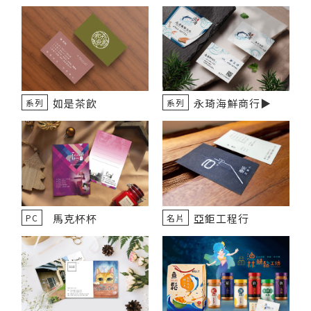
如是茶飲
永琦海鮮商行▶️
系列
系列
馬克杯杯
亞鉅工程行
PC
名片