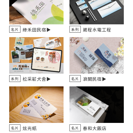
綠禾田民宿▶️
崴程水電工程
名片
系列
松采莊犬舍▶️
浪閣民宿▶️
系列
名片
炫光紙
春和大飯店
名片
名片