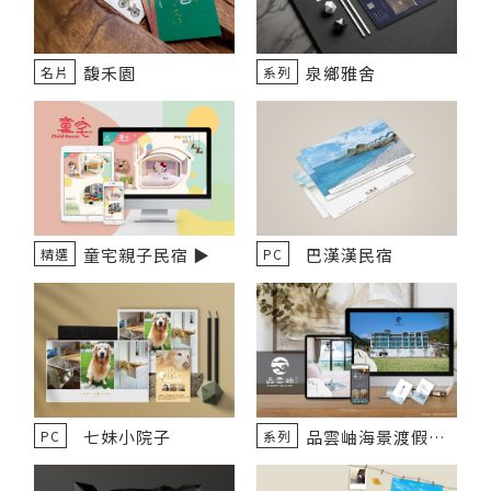
馥禾園
泉鄉雅舍
名片
系列
童宅親子民宿 ▶️
巴漢漢民宿
精選
PC
七妹小院子
品雲岫海景渡假會
PC
系列
館▶️