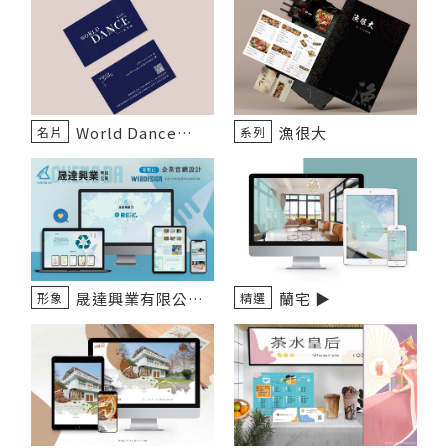
World Dance
漁很大
名片
系列
Studio ▶️
晟達興業有限公司
蘭宅 ▶️
形象
精選
▶️