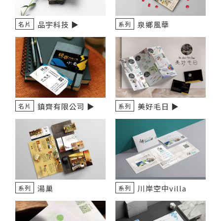
品宇科技 ▶️
泉鄉風華
名片
系列
鎮齊有限公司 ▶
美好毛日 ▶️
名片
系列
湯巢
川岸空中villa
系列
系列