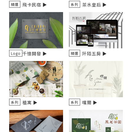
飛卡民宿 ▶️
茶水皇后 ▶️
精選
系列
千憶開發 ▶️
阡陌五房 ▶️
Logo
精選
植寓 ▶️
嘿爾 ▶️
系列
系列