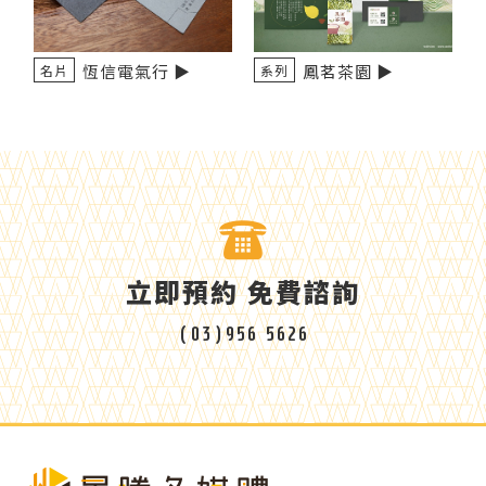
恆信電氣行 ▶️
鳳茗茶園 ▶️
名片
系列
立即預約 免費諮詢
(03)956 5626