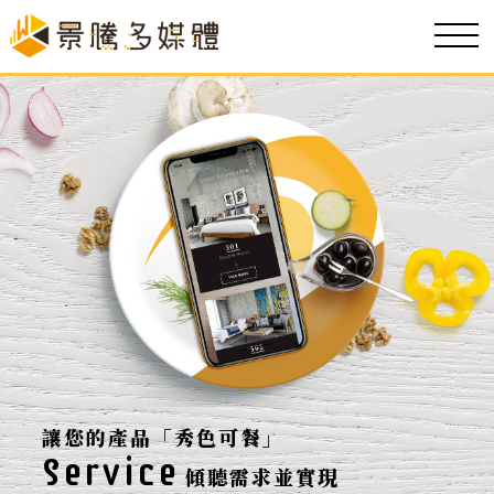
讓您的產品「秀色可餐」
Service
傾聽需求並實現