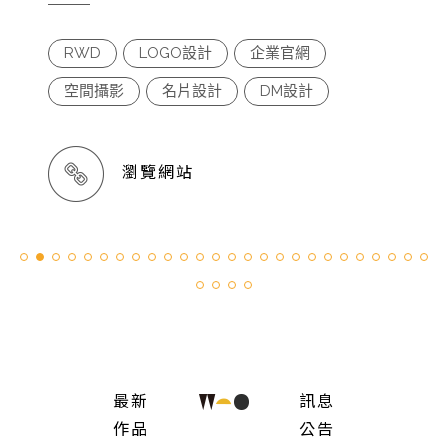
RWD
LOGO設計
企業官網
空間攝影
名片設計
DM設計
瀏覽網站
最新
訊息
作品
公告