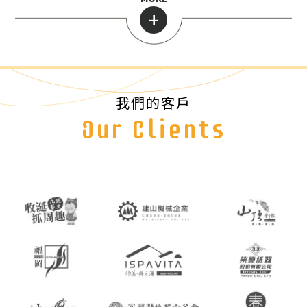
+
我們的客戶
Our Clients