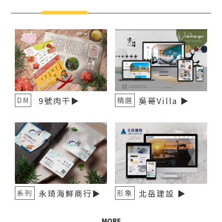
9號肉干▶️
吳哥Villa ▶️
DM
精選
永琦海鮮商行▶️
北岳建設 ▶️
系列
形象
MORE