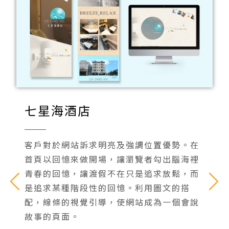
七星海酒店
客戶對於網站訴求明亮及強調位置優勢。在
首頁以回憶來做開場，讓瀏覽者勾出腦海裡
青春的回憶，讓渡假不在只是追求放鬆，而
是追求某種階段性的回憶。利用圖文的搭
配，線條的視覺引導，使網站成為一個會說
故事的頁面。