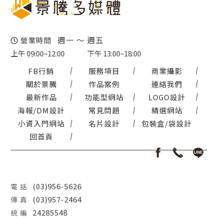
週一 ～ 週五
營業時間
上午 09:00~12:00
下午 13:00~18:00
FB行銷
服務項目
商業攝影
關於景騰
作品案例
連絡我們
最新作品
功能型網站
LOGO設計
海報/DM設計
常見問題
精選網站
小資入門網站
名片設計
包裝盒/袋設計
回首頁
(03)956-5626
電 話
(03)957-2464
傳 真
24285548
統 編