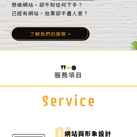
想做網站，卻不知從何下手？
已經有網站，效果卻不盡人意？
了解我們的服務 +
服務項目
Service
網站與形象設計