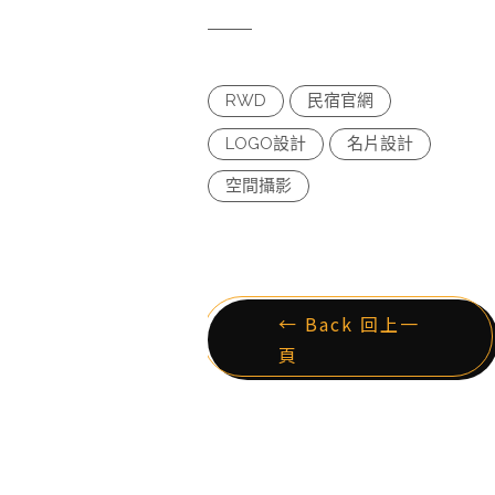
RWD
民宿官網
LOGO設計
名片設計
空間攝影
← Back 回上一
頁